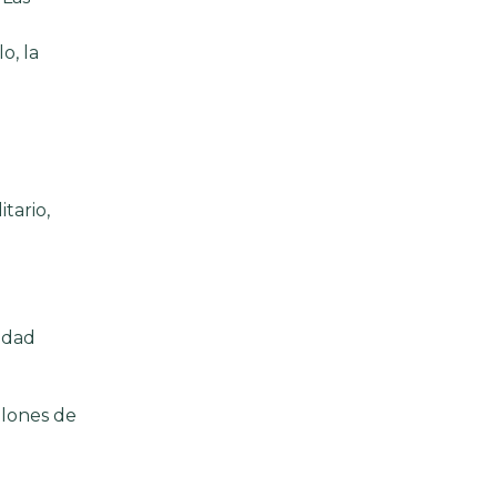
o, la
tario,
edad
llones de