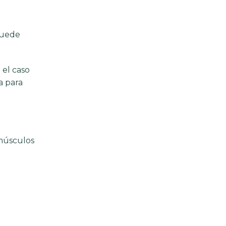
puede
 el caso
a para
 músculos