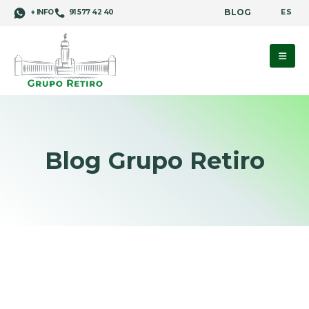
BLOG
ES
+ INFO
91 577 42 40
Blog Grupo Retiro