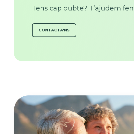
Tens cap dubte? T’ajudem fen
CONTACTA'NS