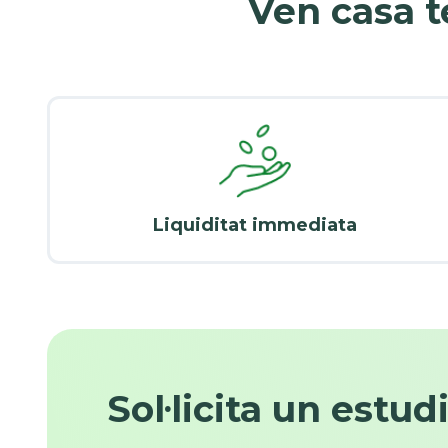
Ven casa t
Liquiditat immediata
Sol·licita un estud