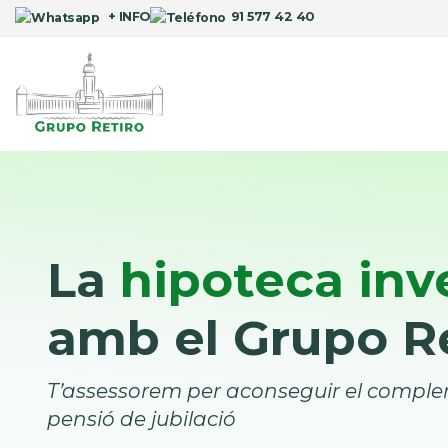
+ INFO
91 577 42 40
La
hipoteca inv
amb el Grupo R
T’assessorem per aconseguir el complem
pensió de jubilació