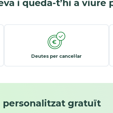
eva i queda-t’hi a viure
Deutes per cancel·lar
i personalitzat gratuït