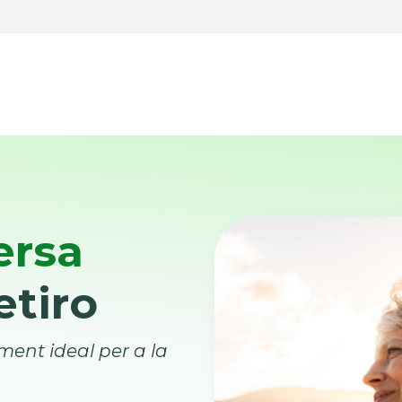
ersa
etiro
ent ideal per a la