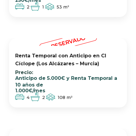
250€/mes
2
1
53
m²
RESERVADO
RESERVADO
Renta Temporal con Anticipo en Cl
Cíclope (Los Alcázares – Murcia)
Anticipo de 5.000€ y Renta Temporal a
10 años de
1.000€/mes
4
2
108
m²