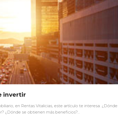
invertir
iliario, en Rentas Vitalicias, este artículo te interesa. ¿Dónde
er? ¿Dónde se obtienen más beneficios?...