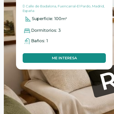
Calle de Badalona, Fuencarral-El Pardo, Madrid,
España
Superficie:
100
m²
Dormitorios:
3
R
Baños:
1
ME INTERESA