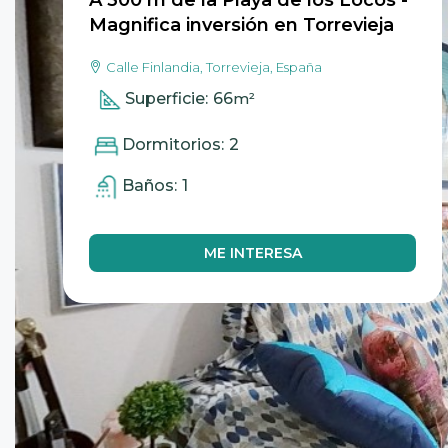
A 300 m de la Playa de los Locos -
Magnifica inversión en Torrevieja
Calle Finlandia, Torrevieja, España
Superficie:
66
m²
Dormitorios:
2
Baños:
1
ME INTERESA