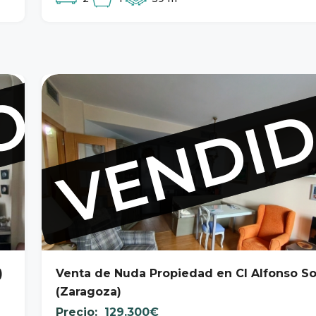
O
O
VENDI
VENDI
)
Venta de Nuda Propiedad en Cl Alfonso So
(Zaragoza)
129.300€