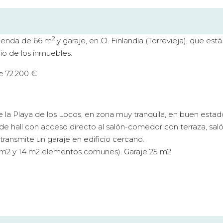
2
vienda de 66 m
y garaje, en Cl. Finlandia (Torrevieja), que est
io de los inmuebles.
e 72.200 €
 Playa de los Locos, en zona muy tranquila, en buen estad
de hall con acceso directo al salón-comedor con terraza, sal
 transmite un garaje en edificio cercano.
m2 y 14 m2 elementos comunes). Garaje 25 m2