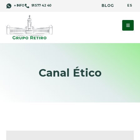
BLOG
ES
+ INFO
91 577 42 40
Canal Ético