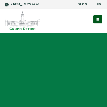
BLOG
ES
+ INFO
91 577 42 40