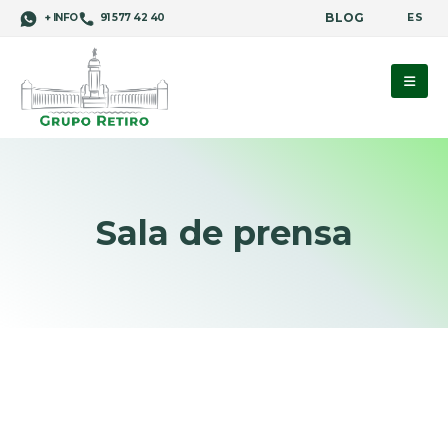
BLOG
ES
+ INFO
91 577 42 40
Sala de prensa