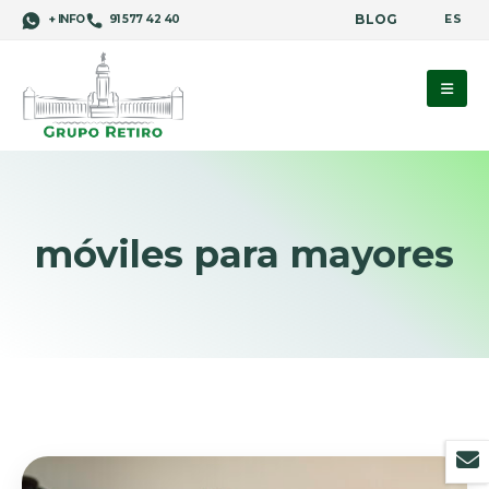
BLOG
ES
+ INFO
91 577 42 40
móviles para mayores