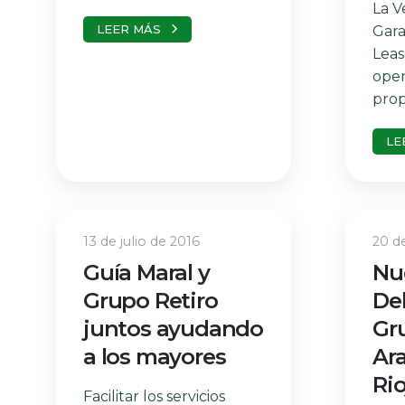
La V
LEER MÁS
Gara
Leas
oper
propi
LE
13 de julio de 2016
20 d
Guía Maral y
Nu
Grupo Retiro
De
juntos ayudando
Gr
a los mayores
Ar
Rio
Facilitar los servicios