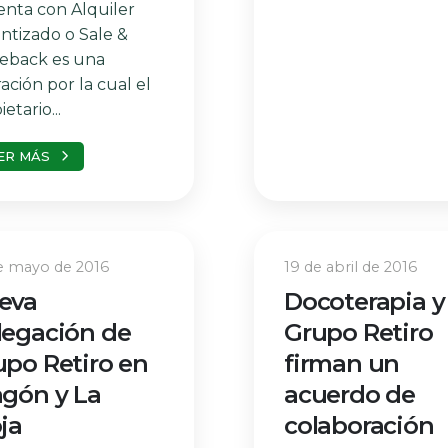
enta con Alquiler
ntizado o Sale &
eback es una
ación por la cual el
etario...
ER MÁS
e mayo de 2016
19 de abril de 2016
eva
Docoterapia y
legación de
Grupo Retiro
upo Retiro en
firman un
agón y La
acuerdo de
ja
colaboración