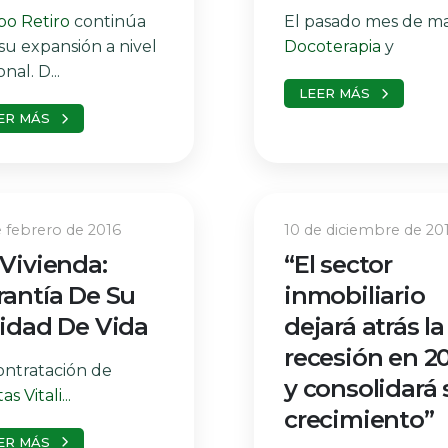
o Retiro
continúa
El pasado mes de ma
su expansión a nivel
Docoterapia
y
nal. D...
LEER MÁS
ER MÁS
e febrero de 2016
10 de diciembre de 20
Vivienda:
“El sector
rantía De Su
inmobiliario
lidad De Vida
dejará atrás la
recesión en 2
ontratación de
y consolidará 
s Vitali...
crecimiento”
ER MÁS