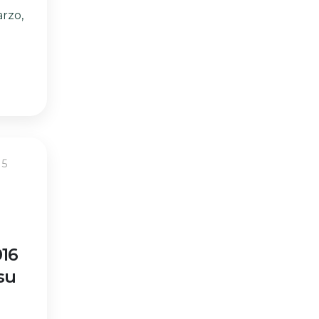
rzo,
15
016
su