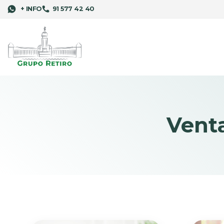
+ INFO
91 577 42 40
Venta