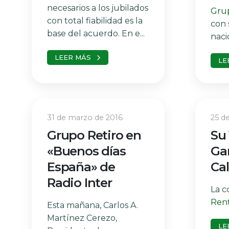
necesarios a los jubilados
Grup
con total fiabilidad es la
con 
base del acuerdo. En e...
nacio
LEER MÁS
LE
31 de marzo de 2016
25 d
Grupo Retiro en
Su 
«Buenos días
Ga
España» de
Ca
Radio Inter
La c
Renta
Esta mañana, Carlos A.
Martínez Cerezo,
LE