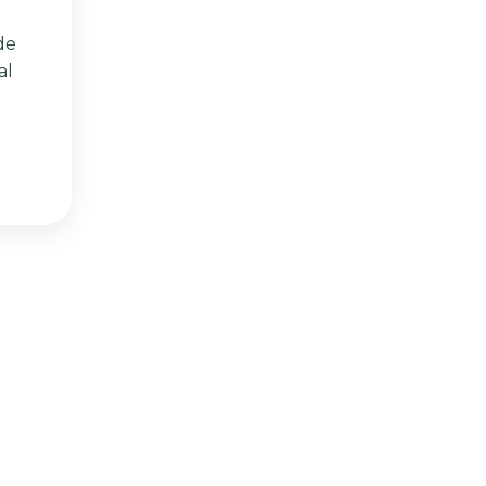
de
al