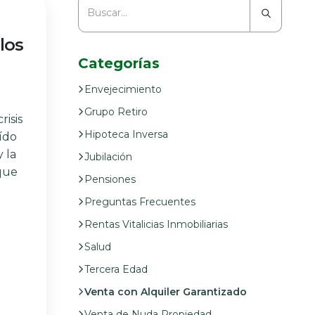
los
Categorías
Envejecimiento
Grupo Retiro
risis
Hipoteca Inversa
ído
 la
Jubilación
que
Pensiones
Preguntas Frecuentes
Rentas Vitalicias Inmobiliarias
Salud
Tercera Edad
Venta con Alquiler Garantizado
Venta de Nuda Propiedad