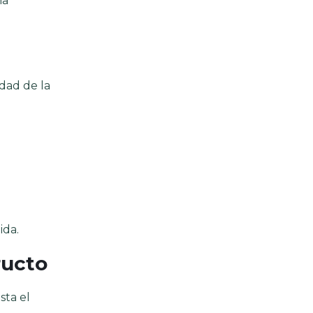
na
dad de la
ida.
ructo
sta el