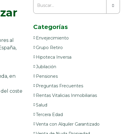
zar
Categorías
Envejecimiento
res al
España,
Grupo Retiro
Hipoteca Inversa
Jubilación
nda, en
Pensiones
Preguntas Frecuentes
 del coste
Rentas Vitalicias Inmobiliarias
Salud
Tercera Edad
Venta con Alquiler Garantizado
Venta de Nuda Propiedad