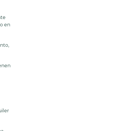
nte
ro en
nto,
ienen
iler