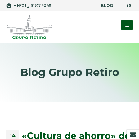
BLOG
ES
+ INFO
91 577 42 40
Blog Grupo Retiro
«Cultura de ahorro» de
14