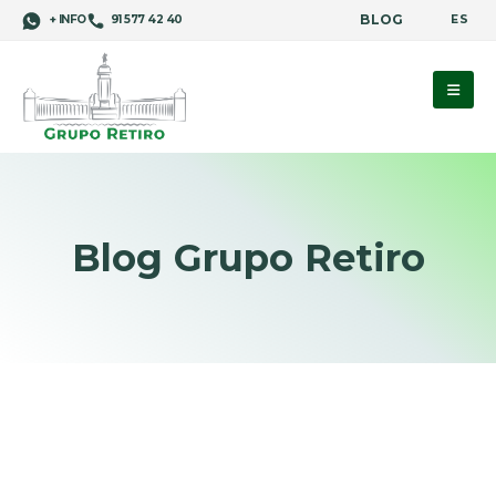
BLOG
ES
+ INFO
91 577 42 40
Blog Grupo Retiro