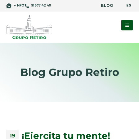
BLOG
ES
+ INFO
91 577 42 40
Blog Grupo Retiro
¡Ejercita tu mente!
19