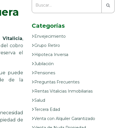
uera
Categorías
Envejecimiento
 Vitalicia
,
 del cobro
Grupo Retiro
eserva el
Hipoteca Inversa
Jubilación
que puede
Pensiones
nde de la
Preguntas Frecuentes
Rentas Vitalicias Inmobiliarias
Salud
Tercera Edad
 necesidad
Venta con Alquiler Garantizado
ropiedad de
Venta de Nuda Propiedad