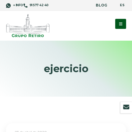
BLOG
ES
+ INFO
91 577 42 40
ejercicio