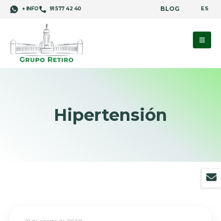
BLOG
ES
+ INFO
91 577 42 40
Hipertensión