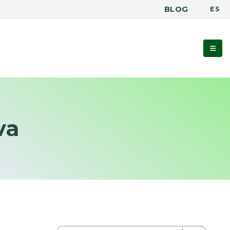
BLOG
ES
va