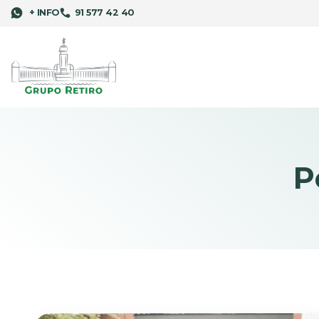
+ INFO
91 577 42 40
P