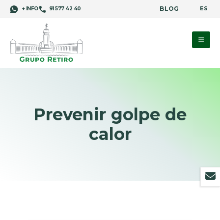
BLOG
ES
+ INFO
91 577 42 40
Prevenir golpe de
calor