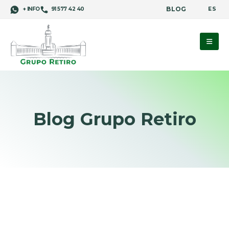
BLOG
ES
+ INFO
91 577 42 40
Blog Grupo Retiro