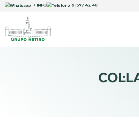
+ INFO
91 577 42 40
COL·