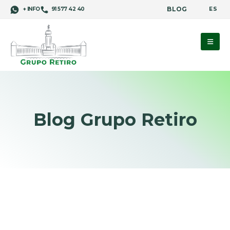
BLOG
ES
+ INFO
91 577 42 40
Blog Grupo Retiro