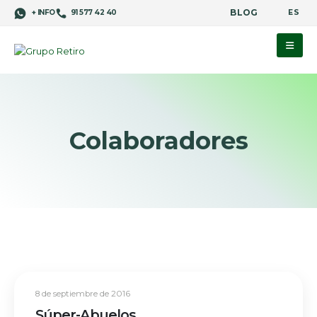
BLOG
ES
+ INFO
91 577 42 40
Colaboradores
8 de septiembre de 2016
Súper-Abuelos